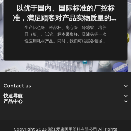
以优于国内、国际标准的厂控标
准，满足顾客对产品实物质量的期
望和要求
生产比色杯、样品杯、离心管、冷冻管、培养
皿（板）、试管、标本采集杯、吸液头等一次
性医用耗材产品。同时，我们可根据各领域的
专业需求，为客户量身定制并独立开发各类医
用/实验用耗材模具及提供产品生产
Contact us
快速导航
产品中心
Copyright 2023 浙江爱康医用塑料有限公司 All rights